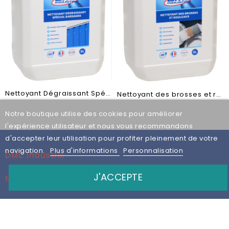
Nettoyant Dégraissant Spécial Bardages
Nettoyant des brosses et rouleaux
Notre boutique utilise des cookies pour améliorer
l'expérience utilisateur et nous vous recommandons
d'accepter leur utilisation pour profiter pleinement de votre
navigation.
Plus d'informations
Personnalisation
DMC Industrie

J'ACCEPTE
Notre Service Client

Address

Inscrivez-Vous À La Newsletter
