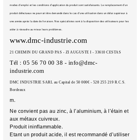
modes d’emploi et les conditions d’application du produit sont satisfaisants. Le remplacement d’un
produit défectueux ne pourrait être demandé dans le cas d’une utilisation dans un délai supérieur à
une année après la date de livraison. Nos spécialistes sont à la disposition des utilisateurs pour les
aider à résoudre au mieux leurs problèmes
.
www.dmc-industrie.com
21 CHEMIN DU GRAND PAS - ZI AUGUSTE I - 33610 CESTAS
Tél : 05 56 70 00 38 - info@dmc-
industrie.com
DMC INDUSTRIE SARL au Capital de 50 000€ - 528 255 219 R.C.S.
Bordeaux
m.
Ne convient pas au zinc, à l’aluminium, à l’étain et
aux métaux cuivreux.
Produit ininflammable.
Etant un produit acide, il est recommandé d’utiliser