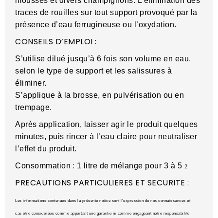
mousses et divers champignons. L’élimination des
traces de rouilles sur tout support provoqué par la
présence d’eau ferrugineuse ou l’oxydation.
CONSEILS D’EMPLOI :
S’utilise dilué jusqu’à 6 fois son volume en eau,
selon le type de support et les salissures à
éliminer.
S’applique à la brosse, en pulvérisation ou en
trempage.
Après application, laisser agir le produit quelques
minutes, puis rincer à l’eau claire pour neutraliser
l’effet du produit.
:
Consommation
1 litre de mélange pour 3 à 5
2
PRECAUTIONS PARTICULIERES ET SECURITE :
Les informations contenues dans la présente notice sont l’expression de nos connaissances et
cas être considérées comme apportant une garantie ni comme engageant notre responsabilité