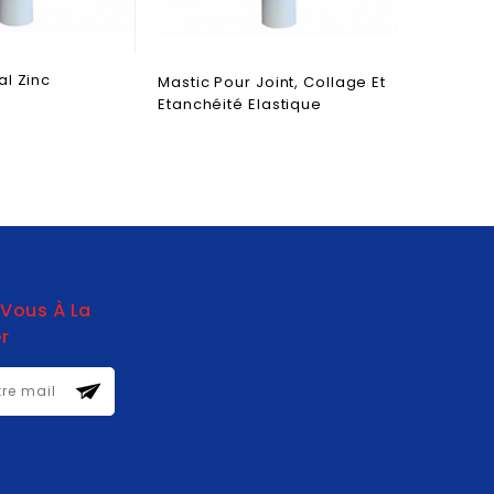
al Zinc
Hydrofu
Mastic Pour Joint, Collage Et
béton et
Etanchéité Elastique
-Vous À La
r