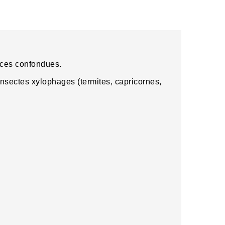
sences confondues.
s insectes xylophages (termites, capricornes,