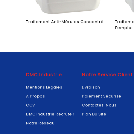
Traitement Anti-Mérules Concentré
Traiteme
l'emploi
DMC Industrie
Notre Service Client
Mentions Légales
Livraison
A Propos
Paiement Sécurisé
CGV
Contactez-Nous
DMC Industrie Recrute !
Plan Du Site
Notre Réseau