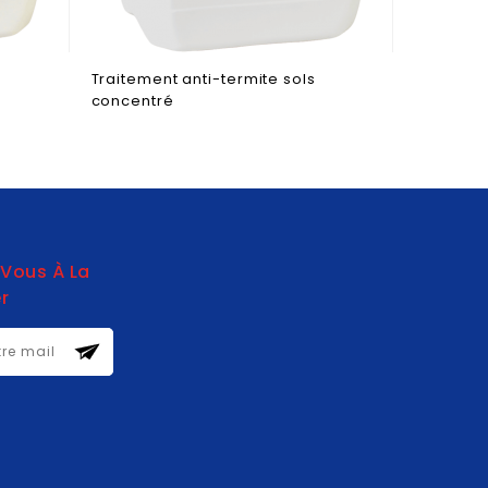
Traitement anti-termite sols
concentré
-Vous À La
r