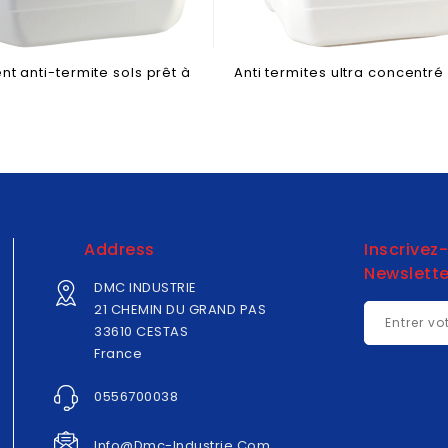
nt anti-termite sols prêt à
Anti termites ultra concentré
Address
Inscrivez
Newslette
DMC INDUSTRIE
21 CHEMIN DU GRAND PAS
33610 CESTAS
France
0556700038
Info@dmc-Industrie.com