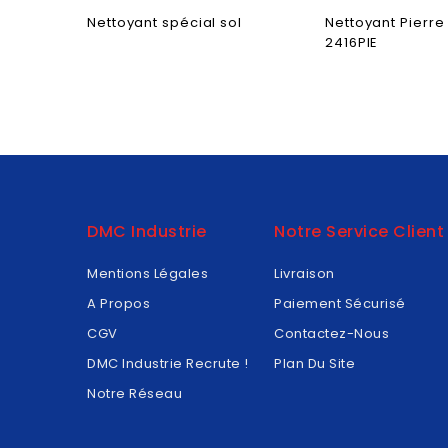
Nettoyant spécial sol
Nettoyant Pierr
2416PIE
DMC Industrie
Notre Service Client
Mentions Légales
Livraison
A Propos
Paiement Sécurisé
CGV
Contactez-Nous
DMC Industrie Recrute !
Plan Du Site
Notre Réseau