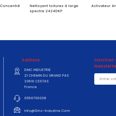
e Concentré
Nettoyant toitures à large
Activateur A
spectre 2424DKP
Address
Inscrivez
Newslette
DMC INDUSTRIE
21 CHEMIN DU GRAND PAS
33610 CESTAS
France
0556700038
Info@dmc-Industrie.com