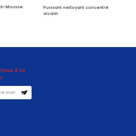
nti-Mousse
Nettoyan
Puissant nettoyant concentré
alcalin
-Vous À La
r