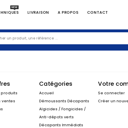
CHNIQUES
LIVRAISON
A PROPOS
CONTACT
fres
Catégories
Votre co
produits
Accueil
Se connecter
s ventes
Démoussants Décapants
Créer un nouv
ns
Algicides / Fongicides /
Anti-dépots verts
Décapants Immédiats