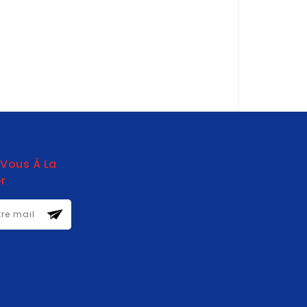
-Vous À La
r